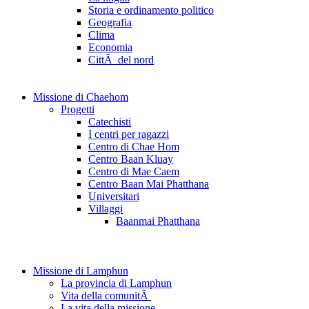
Storia e ordinamento politico
Geografia
Clima
Economia
CittÃ del nord
Missione di Chaehom
Progetti
Catechisti
I centri per ragazzi
Centro di Chae Hom
Centro Baan Kluay
Centro di Mae Caem
Centro Baan Mai Phatthana
Universitari
Villaggi
Baanmai Phatthana
Missione di Lamphun
La provincia di Lamphun
Vita della comunitÃ
La vita della missione