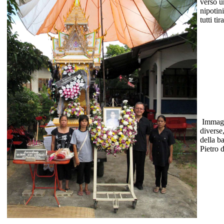
verso u
nipotin
tutti ti
Immagi
diverse
della b
Pietro d