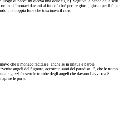
n luogo di pace” mi diceva una delle figlie). Seguiva la banda della scu
i ordinati “monaci davanti al fuoco” cioè per tre giorni, giusto per il fu
rando una doppia fune che trascinava il carro.
navo che il monaco recitasse, anche se in lingua e parole
,“venite angeli del Signore, accorrete santi del paradiso...”, che le tromb
anda ragazzi fossero le trombe degli angeli che davano l’avviso a S.
i aprire le porte.