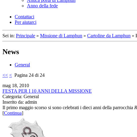
Antica porta di Lamphun
Anno della fede
Contattaci
Per aiutarci
Sei in:
Principale
»
Missione di Lamphun
»
Cartoline da Lamphun
»
News
General
<<
<
Pagina 24 di 24
mag 18, 2010
FESTA PER I 10 ANNI DELLA MISSIONE
Categoria: General
Inserito da: admin
Il primo maggio scorso si sono celebrati i dieci anni della parrocchia
R
[
Continua
]