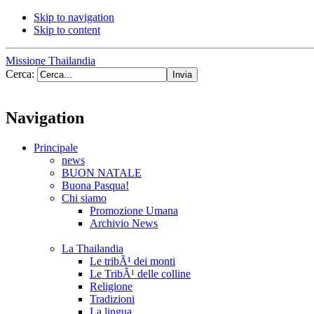
Skip to navigation
Skip to content
Missione Thailandia
Cerca:
Navigation
Principale
news
BUON NATALE
Buona Pasqua!
Chi siamo
Promozione Umana
Archivio News
La Thailandia
Le tribÃ¹ dei monti
Le TribÃ¹ delle colline
Religione
Tradizioni
La lingua