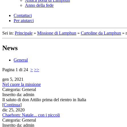
Antica porta di Lamphun
Anno della fede
Contattaci
Per aiutarci
Sei in:
Principale
»
Missione di Lamphun
»
Cartoline da Lamphun
»
News
General
Pagina 1 di 24
>
>>
gen 5, 2021
Nel cuore la missione
Categoria: General
Inserito da: admin
Il saluto di don Attilio prima del rientro in Italia
[
Continua
]
dic 25, 2020
Chaehom: Natale... con i piccoli
Categoria: General
Inserito da: admin