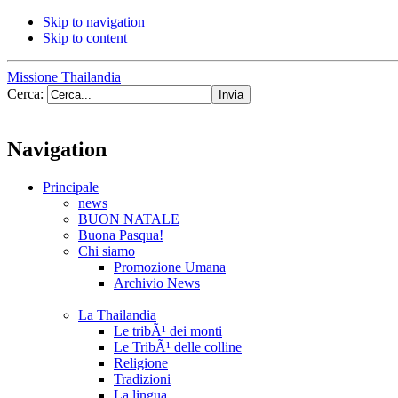
Skip to navigation
Skip to content
Missione Thailandia
Cerca:
Navigation
Principale
news
BUON NATALE
Buona Pasqua!
Chi siamo
Promozione Umana
Archivio News
La Thailandia
Le tribÃ¹ dei monti
Le TribÃ¹ delle colline
Religione
Tradizioni
La lingua