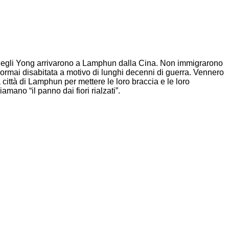
ti degli Yong arrivarono a Lamphun dalla Cina. Non immigrarono
ormai disabitata a motivo di lunghi decenni di guerra. Vennero
a città di Lamphun per mettere le loro braccia e le loro
mano “il panno dai fiori rialzati”.