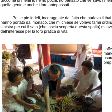
Siccome di meriti io ne ho pochi, ho pensato che versavo i mer
quella gente e anche i loro antepassati.
Poi le pie fedeli, incoraggiate dal fatto che parlavo il thai e
hanno portato dal monaco, che mi chiese se volevo farmi ordina
sinistra per cui il saio (che lascia scoperta questa spalla) mi av
dell’interesse per la loro pratica di vita...
l’of
mano
usar
prep