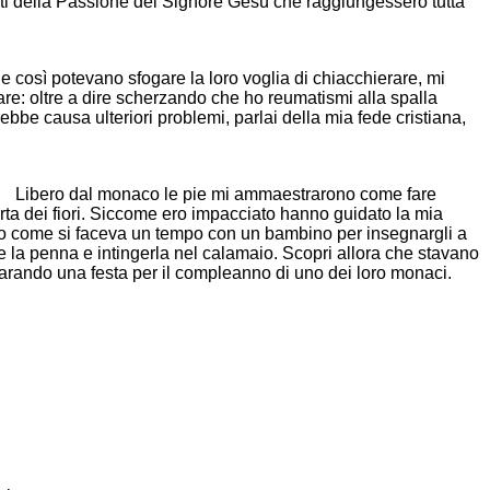
iti della Passione del Signore Gesù che raggiungessero tutta
 così potevano sfogare la loro voglia di chiacchierare, mi
re: oltre a dire scherzando che ho reumatismi alla spalla
rebbe causa ulteriori problemi, parlai della mia fede cristiana,
Libero dal monaco le pie mi ammaestrarono come fare
ferta dei fiori. Siccome ero impacciato hanno guidato la mia
 come si faceva un tempo con un bambino per insegnargli a
e la penna e intingerla nel calamaio. Scopri allora che stavano
arando una festa per il compleanno di uno dei loro monaci.