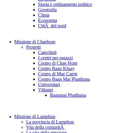
Storia e ordinamento politico
Geografia
Clima
Economia
CittÃ del nord
Missione di Chaehom
Progetti
Catechisti
I centri per ragazzi
Centro di Chae Hom
Centro Baan Kluay
Centro di Mae Caem
Centro Baan Mai Phatthana
Universitari
Villaggi
Baanmai Phatthana
Missione di Lamphun
La provincia di Lamphun
Vita della comunitÃ
La vita della missione