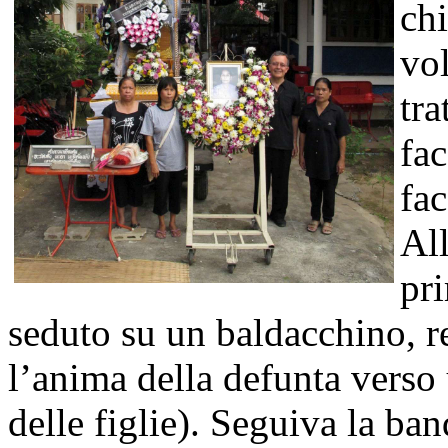
chi
vo
tra
fa
fa
All
pr
seduto su un baldacchino, re
l’anima della defunta verso
delle figlie). Seguiva la ban