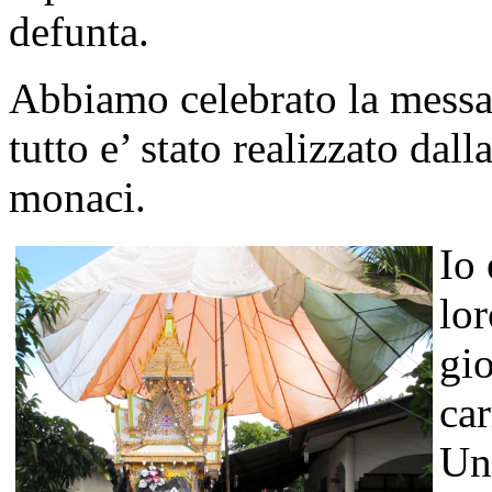
defunta.
Abbiamo celebrato la messa i
tutto e’ stato realizzato dall
monaci.
Io 
lor
gio
car
Una