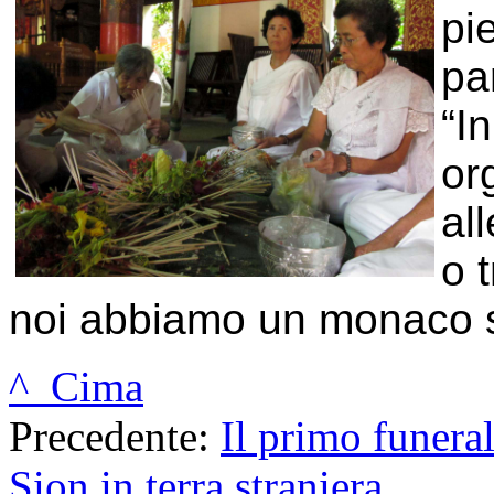
pi
pa
“In
or
al
o 
noi abbiamo un monaco s
^ Cima
Precedente:
Il primo funera
Sion in terra straniera