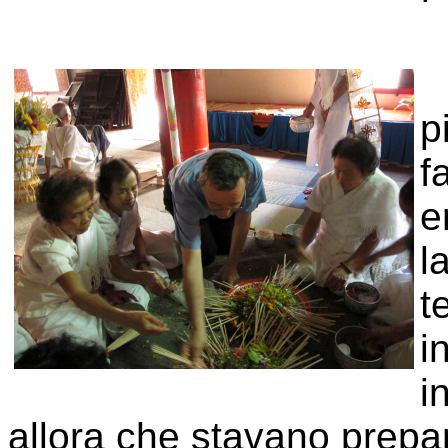
p
f
e
l
t
i
i
allora che stavano prepar