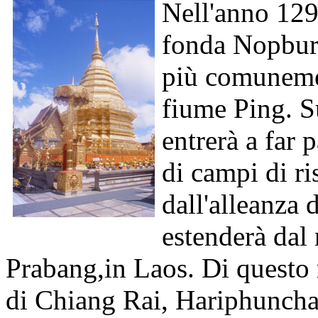
Nell'anno 129
fonda Nopbur
più comuneme
fiume Ping. 
entrerà a far 
di campi di r
dall'alleanza d
estenderà dal
Prabang,in Laos. Di questo 
di Chiang Rai, Hariphuncha