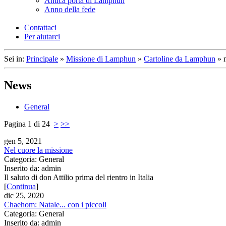
Antica porta di Lamphun
Anno della fede
Contattaci
Per aiutarci
Sei in:
Principale
»
Missione di Lamphun
»
Cartoline da Lamphun
»
News
General
Pagina 1 di 24
>
>>
gen 5, 2021
Nel cuore la missione
Categoria: General
Inserito da: admin
Il saluto di don Attilio prima del rientro in Italia
[
Continua
]
dic 25, 2020
Chaehom: Natale... con i piccoli
Categoria: General
Inserito da: admin