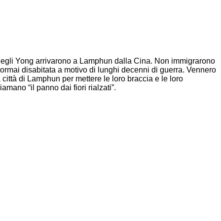
ti degli Yong arrivarono a Lamphun dalla Cina. Non immigrarono
ormai disabitata a motivo di lunghi decenni di guerra. Vennero
a città di Lamphun per mettere le loro braccia e le loro
mano “il panno dai fiori rialzati”.