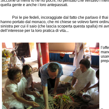
Siccome di meriti io ne ho pochi, ho pensato che versavo i mer
quella gente e anche i loro antepassati.
Poi le pie fedeli, incoraggiate dal fatto che parlavo il thai e
hanno portato dal monaco, che mi chiese se volevo farmi ordina
sinistra per cui il saio (che lascia scoperta questa spalla) mi av
dell’interesse per la loro pratica di vita...
l’of
mano
usar
prep